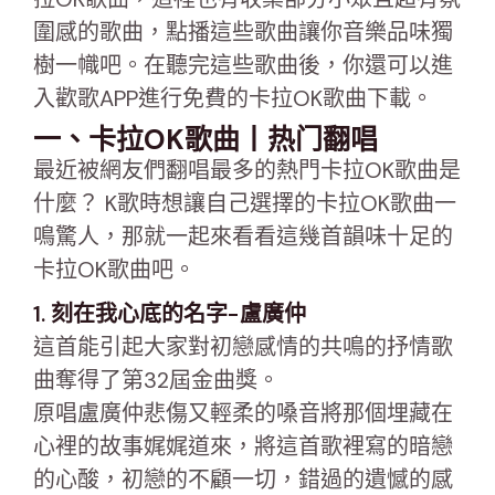
圍感的歌曲，點播這些歌曲讓你音樂品味獨
樹一幟吧。在聽完這些歌曲後，你還可以進
入歡歌APP進行免費的卡拉OK歌曲下載。
一、卡拉OK歌曲丨热门翻唱
最近被網友們翻唱最多的熱門卡拉OK歌曲是
什麼？ K歌時想讓自己選擇的卡拉OK歌曲一
鳴驚人，那就一起來看看這幾首韻味十足的
卡拉OK歌曲吧。
1. 刻在我心底的名字-盧廣仲
這首能引起大家對初戀感情的共鳴的抒情歌
曲奪得了第32屆金曲獎。
原唱盧廣仲悲傷又輕柔的嗓音將那個埋藏在
心裡的故事娓娓道來，將這首歌裡寫的暗戀
的心酸，初戀的不顧一切，錯過的遺憾的感