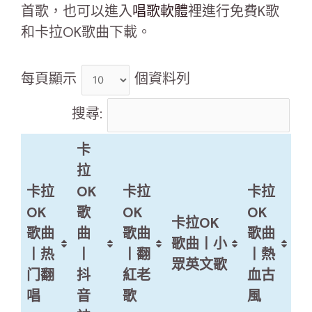
首歌，也可以進入
唱歌軟體
裡進行免費K歌
和卡拉OK歌曲下載。
每頁顯示
個資料列
搜尋:
卡
拉
卡拉
OK
卡拉
卡拉
OK
歌
OK
OK
卡拉OK
歌曲
曲
歌曲
歌曲
歌曲丨小
丨热
丨
丨翻
丨熱
眾英文歌
门翻
抖
紅老
血古
唱
音
歌
風