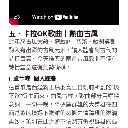
五、卡拉OK歌曲丨熱血古風
近年來古風大熱，遊戲IP、音樂、戲劇等都
融入有出彩的古風元素，讓人體會到古代的
詩情畫意。今天推薦的兩首古風歌曲不僅有
詩情畫意還有氣勢磅礴。
1. 虞兮嘆-聞人聽書
這首歌是西楚霸王項羽烏江自刎前所創的“垓
下歌”衍生而來，曲風古樸，歌曲部分用唱腔
念詞，一句一嘆，將逐鹿群雄的大英雄在四
面楚歌的境遇下複雜的悲慨之情體現的淋漓
盡致。項羽在此劣勢下依然有傲視群雄的孤