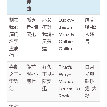
神
曲
刻在
孤勇
那女
Lucky-
虞兮
我心
者-陳
孩對
Jason
嘆-聞
底的
奕迅
我說-
Mraz &
人聽
名字-
黃義
Colbie
書
盧廣
達
Caillat
仲
喜劇
從前
好久
That’s
白月
之王-
說-小
不見-
Why-
光與
李榮
阿七
陳奕
Michael
硃砂
浩
迅
Learns To
痣-大
Rock
籽
等你