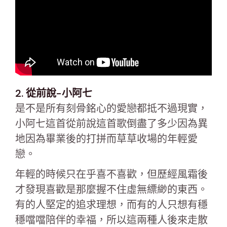
2. 從前說-小阿七
是不是所有刻骨銘心的愛戀都抵不過現實，
小阿七這首從前說這首歌倒盡了多少因為異
地因為畢業後的打拼而草草收場的年輕愛
戀。
年輕的時候只在乎喜不喜歡，但歷經風霜後
才發現喜歡是那麼握不住虛無縹緲的東西。
有的人堅定的追求理想，而有的人只想有穩
穩噹噹陪伴的幸福，所以這兩種人後來走散