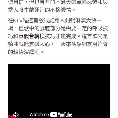
傲自信，但也含有鬥不過天的無限悲憤和與
愛人將生離死別的不捨濃情。
在KTV唱這首歌很能讓人酣暢淋漓大快一
場，但歌中的戲腔部分是需要一定的呼吸技
巧和
真假音轉換技
巧才能完成。這首歌光是
聽曲就能震撼人心，一起來聽聽網友用笛聲
的精絕演繹吧。