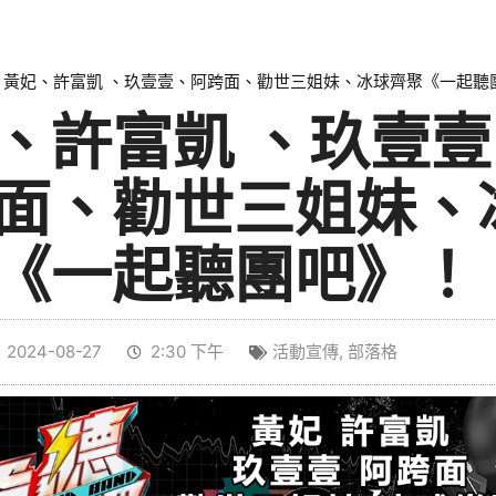
»
黃妃、許富凱 、玖壹壹、阿跨面、勸世三姐妹、冰球齊聚《一起聽
、許富凱 、玖壹壹
面、勸世三姐妹、
《一起聽團吧》！
2024-08-27
2:30 下午
活動宣傳
,
部落格