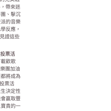
手，帶來迷
胖團、擊沉
流派的音樂
化學反應，
同見證這些
家投票活
下載歡歌
的樂團加油
票都將成為
榜投票活
產生決定性
機會贏取豐
上寶貴的一