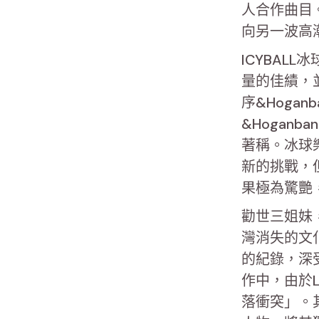
人合作曲目
向另一波高
ICYBAL
量的佳績，
序&Hoga
&Hogan
著稱。冰球
新的挑戰，
果極為驚艷
勸世三姐妹
灣消失的文
的紀錄，深
作中，由於
落衝突」。