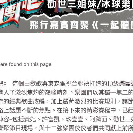
ere found on this page.
吧》-這個由歡歌與東森電視台聯袂打造的頂級
樂團
進入了激烈焦灼的巔峰時刻。樂團們以其獨一無二
流的經典歌曲改編，加上嚴苛激烈的比賽規則，讓
路上話題不斷的焦點。在接下來的精彩賽程中，已
陣容-包括黃妃、許富凱、玖壹壹、阿跨面、勸世三
齊聚節目現場，與十二強樂團佼佼者們共同獻上前