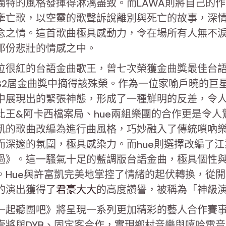
獨特的風格發揮得淋漓盡致。而LAWA則將自己的
牽亡歌，以空靈的歌聲訴說離別與死亡的故事，深
念之情。這首歌曲極具感動力，令在場所有人無不
那份悲壯的情感之中。
位很紅的台語金曲歌王，曾七次榮獲金曲獎最佳台
32屆金曲獎中摘得該殊榮。作為一位家喻戶曉的巨
中展現出的緊張神態，形成了一種鮮明的反差，令
比王&阿卡西檔案局、hue兩組樂團的合作更是令人
凱的歌曲改編為進行曲風格，巧妙融入了傳統嗩吶
而深邃的氛圍，極具感染力。而hue則選擇改編了江
過》。這一騷氣十足的藍調版台語金曲，極具個性
。Hue與許富凱完美地掌控了情緒的起伏轉換，從
的演出獲得了
君豪大大
的高度讚譽，被稱為「神級
一起聽團吧》將呈現一系列更加精彩的藝人合作賽
壹將與DYB、固定客合作，實現鄉村音樂與嘻哈電