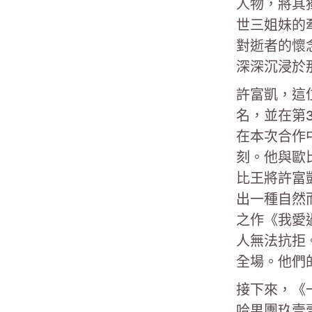
人物，將其
世三姐妹的
對逝者的懷
深深沉浸於
許富凱，這
名，並在第
在本次合作
刻。他與歐
比王將許富
出一種自然
之作《我愛
人無法抗拒
全場。他們
接下來，《
哈男團玖壹