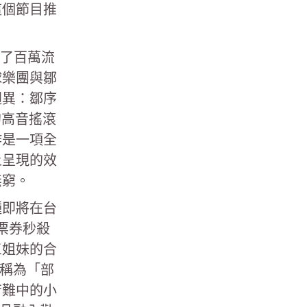
這個節目推
造了百萬流
球樂團與鄒
迥異：鄒序
的高音搖滾
作是一項全
上呈現的效
無窮。
種即將在台
票券秒殺
三姐妹的合
戲稱為「部
苦難中的小