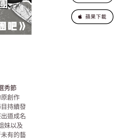
蘋果下載
選秀節
的原創作
節目持續發
經出道成名
姐妹以及
所未有的藝