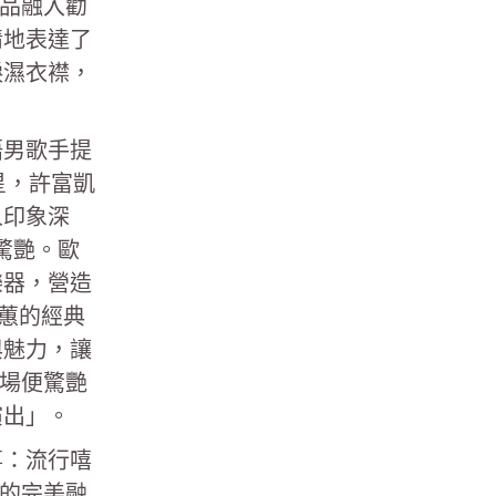
作品融入勸
情地表達了
淚濕衣襟，
語男歌手提
星，許富凱
人印象深
驚艷。歐
樂器，營造
蕙的經典
與魅力，讓
開場便驚艷
演出」。
事：流行嘻
音的完美融