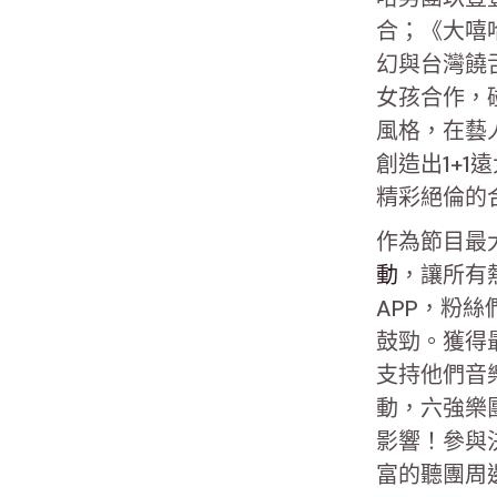
合；《大嘻哈
幻與台灣饒
女孩合作，
風格，在藝
創造出1+
精彩絕倫的
作為節目最
動
，讓所有
APP，粉
鼓勁。獲得
支持他們音
動，六強樂
影響！參與
富的聽團周