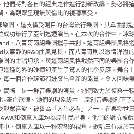
。他們將對各自的經典之作進行創新改編，勢必將
潮，為觀眾呈現無與倫比的視聽享受。
L冰球樂團，這支備受矚目的台灣流行樂團，其單曲創
並成功舉行了亞洲巡迴演出。在本次的合作中，冰
nband、八青哥兩組樂團攜手共創。這兩組樂團風格
band以寧靜的R&B曲風見長，而八青哥則以激情洋溢
樂團的主唱坦承，與這兩組風格截然不同的樂團合
但這種跨界的碰撞卻產生了驚人的化學反應。舞台
，每一個合作環節都迸發出全新的能量，令人回味
，實際上是一群音樂劇的演員，她們致力於復興一
化-牽亡歌陣。她們的現象級本土原創音樂劇創下了
受觀眾喜愛，被譽為「人生必看」之一。在與勸世
LAWA和倒車入庫均為原住民出身，他們的對抗被
其中，倒車入庫以一種宏觀的視角，歌唱三位處於