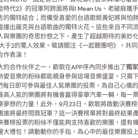
時代2》的冠軍阿跨面將與I Mean Us、老破麻攜
舌的獨特結合；而備受喜愛的台語歌姬黃妃將與怕
碰撞出龐克與台語歌曲的獨特火花。這些來自不同
人與樂團的奇思妙想之下，產生了超越期待的美妙
1遠大于2的驚人效果。敬請關注《一起聽團吧》，共
合作表演！
大的合作伙伴之一，歡歌在APP序內同步推出了
獨
熱愛音樂的粉絲都能親身參與這場音樂盛宴。只需
絲們每日即可參與最佳人氣樂團的投票，為自己心儀
最高人氣的樂團將有機會贏得豪華汽車一輛，每一
樂夢想的力量！此外，9月23日，歡歌將啟動決賽
團誰將最終問鼎冠軍？這一決賽榜單將對最終結果
決賽榜投票的粉絲不僅能夠支持喜歡的樂團，還有
邊大禮包！請動動你的手指，為心中的最佳樂團投