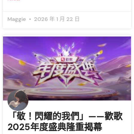
Maggie
2026 年 1 月 22 日
「敬！閃耀的我們」——歡歌
2025年度盛典隆重揭幕