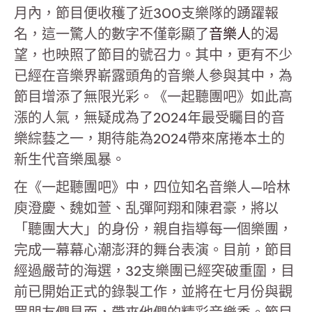
月內，節目便收穫了近300支樂隊的踴躍報
名，這一驚人的數字不僅彰顯了
音樂人
的渴
望，也映照了節目的號召力。其中，更有不少
已經在音樂界嶄露頭角的音樂人參與其中，為
節目增添了無限光彩。《一起聽團吧》如此高
漲的人氣，無疑成為了2024年最受矚目的音
樂綜藝之一，期待能為2024帶來席捲本土的
新生代音樂風暴。
在《一起聽團吧》中，四位知名音樂人—哈林
庾澄慶、魏如萱、乱彈阿翔和陳君豪，將以
「聽團大大」的身份，親自指導每一個樂團，
完成一幕幕心潮澎湃的舞台表演。目前，節目
經過嚴苛的海選，32支樂團已經突破重圍，目
前已開始正式的錄製工作，並將在七月份與觀