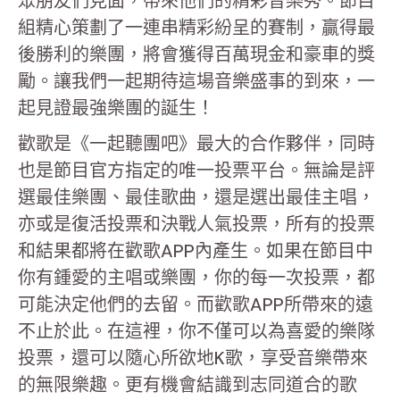
眾朋友們見面，帶來他們的精彩音樂秀。節目
組精心策劃了一連串精彩紛呈的賽制，贏得最
後勝利的樂團，將會獲得百萬現金和豪車的獎
勵。讓我們一起期待這場音樂盛事的到來，一
起見證最強樂團的誕生！
歡歌是《一起聽團吧》最大的合作夥伴，同時
也是節目官方指定的唯一投票平台。無論是評
選最佳樂團、最佳歌曲，還是選出最佳主唱，
亦或是復活投票和決戰人氣投票，所有的投票
和結果都將在歡歌APP內產生。如果在節目中
你有鍾愛的主唱或樂團，你的每一次投票，都
可能決定他們的去留。而歡歌APP所帶來的遠
不止於此。在這裡，你不僅可以為喜愛的樂隊
投票，還可以隨心所欲地K歌，享受音樂帶來
的無限樂趣。更有機會結識到志同道合的歌