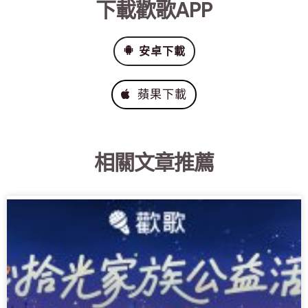
下載歡歌APP
安卓下載
蘋果下載
相關文章推薦