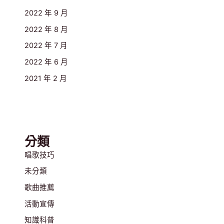
2022 年 9 月
2022 年 8 月
2022 年 7 月
2022 年 6 月
2021 年 2 月
分類
唱歌技巧
未分類
歌曲推薦
活動宣傳
知識科普