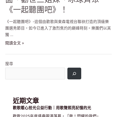
《一起聽團吧》！
《一起聽團吧》-這個由歡歌與東森電視台聯袂打造的頂級樂
團選秀節目，如今已進入了激烈焦灼的巔峰時刻。樂團們以其
獨 …
黃
閱讀全文 »
妃、
許
富
搜尋
凱
、
玖
壹
壹、
近期文章
阿
歡歌暖心拾光公益行動｜用歌聲照亮記憶的光
跨
面、
歡歌2025年度盛典圓滿落幕，「敬！閃耀的我們」