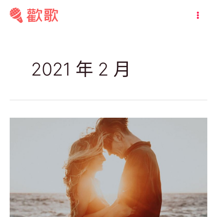
跳
至
MAI
主
ME
要
內
2021 年 2 月
容