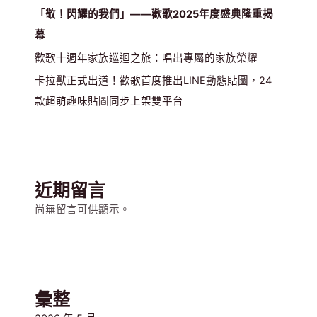
曲，
「敬！閃耀的我們」——歡歌2025年度盛典隆重揭
每
幕
一
首
歡歌十週年家族巡迴之旅：唱出專屬的家族榮耀
都
卡拉獸正式出道！歡歌首度推出LINE動態貼圖，24
讓
款超萌趣味貼圖同步上架雙平台
人
熱
淚
盈
眶
近期留言
尚無留言可供顯示。
彙整