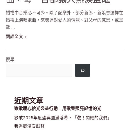
婚禮中音樂必不可少。除了配樂外，部分新郎、新娘會選擇在
婚禮上演唱歌曲，來表達對愛人的情深、對父母的感恩，或是
摯 …
9
閱讀全文 »
首
小
眾
搜尋
且
情
感
豐
富
近期文章
的
歡歌暖心拾光公益行動｜用歌聲照亮記憶的光
婚
禮
歡歌2025年度盛典圓滿落幕，「敬！閃耀的我們」
歌
張秀卿溫暖獻聲