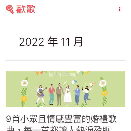
跳
至
MAI
主
ME
要
內
2022 年 11 月
容
9首小眾且情感豐富的婚禮歌
曲，每一首都讓人熱淚盈眶