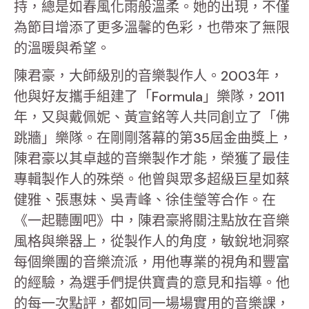
持，總是如春風化雨般溫柔。她的出現，不僅
為節目增添了更多溫馨的色彩，也帶來了無限
的溫暖與希望。
陳君豪，大師級別的音樂製作人。2003年，
他與好友攜手組建了「Formula」樂隊，2011
年，又與戴佩妮、黃宣銘等人共同創立了「佛
跳牆」樂隊。在剛剛落幕的第35屆金曲獎上，
陳君豪以其卓越的音樂製作才能，榮獲了最佳
專輯製作人的殊榮。他曾與眾多超級巨星如蔡
健雅、張惠妹、吳青峰、徐佳瑩等合作。在
《一起聽團吧》中，陳君豪將關注點放在音樂
風格與樂器上，從製作人的角度，敏銳地洞察
每個樂團的音樂流派，用他專業的視角和豐富
的經驗，為選手們提供寶貴的意見和指導。他
的每一次點評，都如同一場場實用的音樂課，