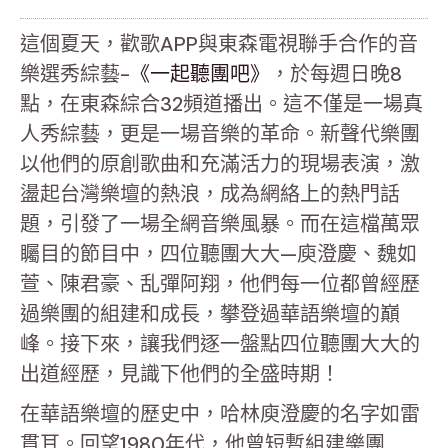
這個夏天，歡歌APP與東森電視聯手合作的音
樂選秀綜藝-
《一起聽團吧》
，於每週日晚8
點，在東森綜合32頻道播出。這不僅是一場真
人秀綜藝，更是一場音樂的革命。新聲代樂團
以他們的原創歌曲和充滿活力的現場表演，激
盪起台灣樂壇的熱浪，成為網絡上的熱門話
題，引發了一場全網音樂風暴。而在這檔萬眾
矚目的節目中，四位聽團大大—庾澄慶、魏如
萱、陳君豪、乱彈阿翔，他們每一位都曾經歷
過樂團的組建和成長，攀登過華語樂壇的巔
峰。接下來，讓我們逐一盤點四位聽團大大的
出道經歷，見識下他們的全盛時期！
在華語樂壇的歷史中，哈林庾澄慶的名字如雷
貫耳。回望1980年代，他曾短暫組建樂團