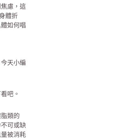
別焦慮，這
身體折
具體如何唱
。今天小編
下看吧。
體脂類的
力不可或缺
能量被消耗