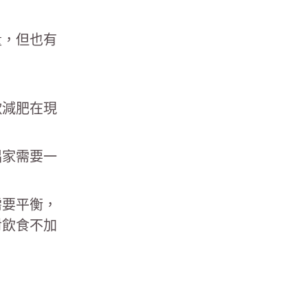
量，但也有
歌減肥在現
唱家需要一
需要平衡，
對飲食不加