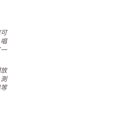
確可
，唱
了一
開放
，測
果等