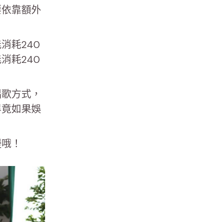
要依靠額外
。
消耗240
消耗240
唱歌方式，
畢竟如果娛
慢哦！