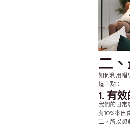
二、
如何利用唱
這三點：
1. 
我們的日常
有10%來
二，所以想