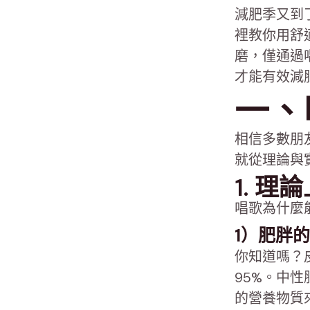
減肥季又到
裡教你用舒
磨，僅通過
才能有效減
一、
相信多數朋
就從理論與
1. 
唱歌為什麼
1）肥胖
你知道嗎？
95%。中
的營養物質