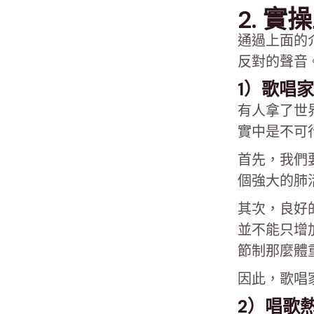
2. 
通過上面的
反對的聲音
1）歌唱
有人拿了世
實中是不可
首先，我們
個強大的肺
其次，良好
並不能只增
節制那麼體
因此，歌唱
2）唱歌