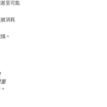
續甚至可能
能被消耗
燃燒。
提
體重
卡。