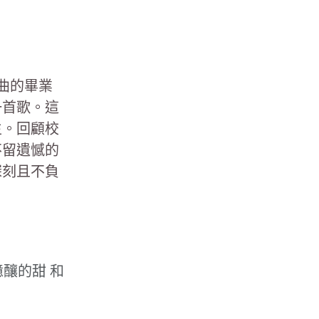
曲的畢業
一首歌。這
生。回顧校
不留遺憾的
深刻且不負
釀的甜 和