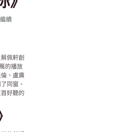
你》
們繼續
生蔡佩軒創
3萬的播放
杰倫、盧廣
別了同窗、
這首好聽的
》