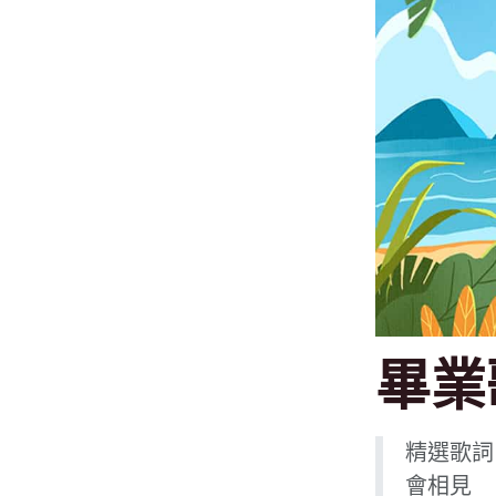
畢業
精選歌詞
會相見 