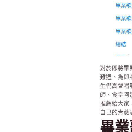
畢業歌
畢業歌
畢業歌
總結
足不出
對於即將畢
難過、為即
生們高聲唱
師、食堂阿
推薦給大家
自己的青蔥
畢業