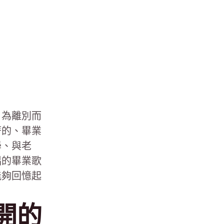
。為離別而
著的、畢業
學、與老
唱的畢業歌
能夠回憶起
開的