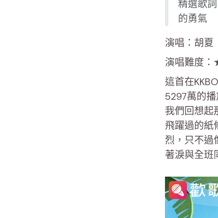
精選歌詞
的勇氣
演唱：胡夏
演唱難度：
這首在KKB
5297萬
我們回想起
飛躍過的紙
烈，只不過
著淚與全班