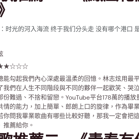
》
：时光的河入海流 终于我们分头走 没有哪个港口 
炫
★★☆☆☆
總能勾起我們內心深處最溫柔的回憶。林志炫用最
了我們在人生不同階段與不同的夥伴一起歡笑、哭
份難過、不捨和留戀。YouTube平台178萬的播
共情的能力，加上簡單、郎朗上口的旋律，作為畢
若你問我畢業歌曲有哪些比較好聽，那我一定會把
》推薦給你。