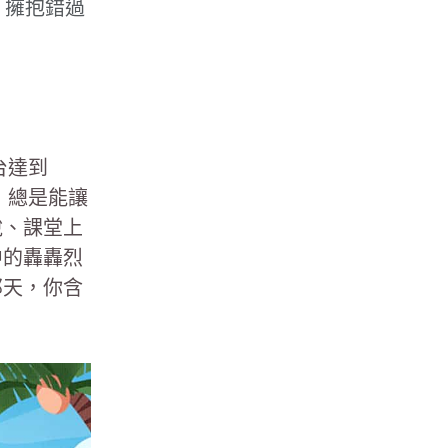
 擁抱錯過
台達到
，總是能讓
說、課堂上
中的轟轟烈
那天，你含
？