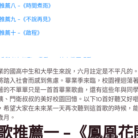
推薦八 -《時間煮雨》
推薦九 -《不說再見》
推薦十 -《啟程》
戶與老友相聚，歡歌APP線上揪團唱歌
業的國高中生和大學生來說，六月註定是不平凡的
將踏入社會而感到焦慮。畢業季來臨，校園裡迴蕩
著的不單單只是一首首畢業歌曲，還有這些年與同
姨、門衛叔叔的美好校園回憶。以下10首好聽又好
，希望大家在未來某一天再次聽到這首歌的時候，
歲月。
歌推薦一 -《鳳凰花