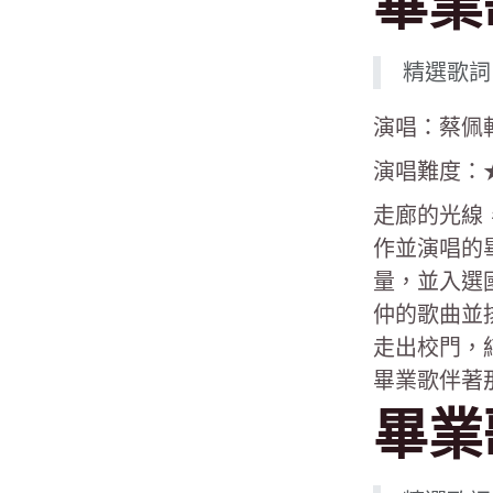
畢業
精選歌詞
演唱：蔡佩
演唱難度：
走廊的光線
作並演唱的畢
量，並入選
仲的歌曲並
走出校門，
畢業歌伴著
畢業