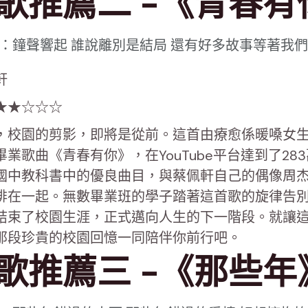
歌推薦二 -《青春有
：鐘聲響起 誰說離別是結局 還有好多故事等著我
軒
★★☆☆☆
，校園的剪影，即將是從前。這首由療愈係暖嗓女
業歌曲《青春有你》，在YouTube平台達到了28
國中教科書中的優良曲目，與蔡佩軒自己的偶像周
排在一起。無數畢業班的學子踏著這首歌的旋律告
結束了校園生涯，正式邁向人生的下一階段。就讓
那段珍貴的校園回憶一同陪伴你前行吧。
歌推薦三 -《那些年