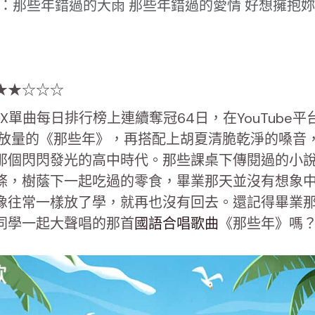
：那些年錯過的大雨 那些年錯過的愛情 好想擁抱妳
★★☆☆☆
OX單曲每日排行榜上連續奪冠64日，在YouTube平
的播放量的《那些年》，再搭配上胡夏清脆乾淨的嗓音
那個閃閃發光的高中時代。那些課桌下傳閱過的小
條，樹蔭下一起吃過的零食，畢業那天並沒有想象
像往常一樣放了學，就再也沒有回去。還記得畢業
同學一起大聲唱的那首
國語合唱歌曲
《那些年》嗎