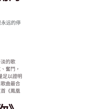
是永远的停
平淡的歌
泣、奮鬥，
放量足以證明
業歌曲最合
這首《鳳凰