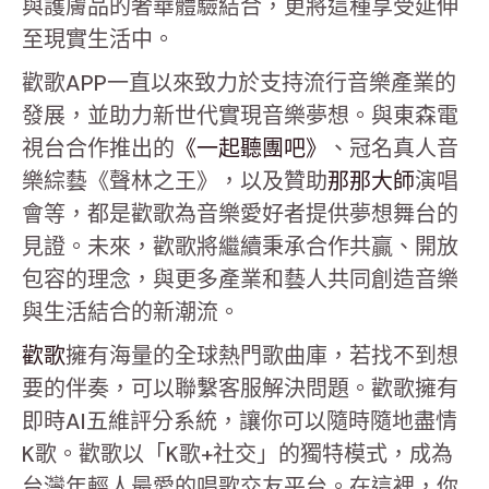
與護膚品的奢華體驗結合，更將這種享受延伸
至現實生活中。
歡歌APP一直以來致力於支持流行音樂產業的
發展，並助力新世代實現音樂夢想。與東森電
視台合作推出的
《一起聽團吧》
、冠名真人音
樂綜藝《聲林之王》，以及贊助
那那大師
演唱
會等，都是歡歌為音樂愛好者提供夢想舞台的
見證。未來，歡歌將繼續秉承合作共贏、開放
包容的理念，與更多產業和藝人共同創造音樂
與生活結合的新潮流。
歡歌
擁有海量的全球熱門歌曲庫，若找不到想
要的伴奏，可以聯繫客服解決問題。歡歌擁有
即時AI五維評分系統，讓你可以隨時隨地盡情
K歌。歡歌以「K歌+社交」的獨特模式，成為
台灣年輕人最愛的唱歌交友平台。在這裡，你