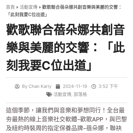
首頁
»
活動宣傳
»
歡歌聯合蓓朵娜共創音樂與美麗的交響：
「此刻我要C位出道」
歡歌聯合蓓朵娜共創音
樂與美麗的交響：「此
刻我要C位出道」
By
Chan Karly
2024-11-19
3:52 下午
活動宣傳
,
部落格
這個季節，讓我們與音樂和夢想同行！全台最
夯最熱的線上音樂社交軟體-歡歌APP，與巴黎
及紐約時裝周的指定保養品牌-蓓朵娜，聯袂