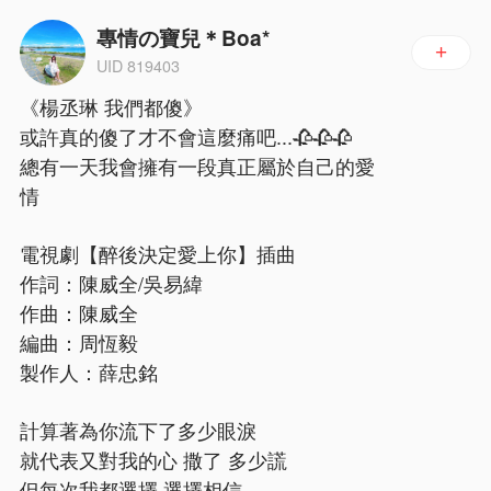
專情の寶兒＊Boa*
+
UID 819403
《楊丞琳 我們都傻》
或許真的傻了才不會這麼痛吧...🥀🥀🥀
總有一天我會擁有一段真正屬於自己的愛
情
電視劇【醉後決定愛上你】插曲
作詞：陳威全/吳易緯
作曲：陳威全
編曲：周恆毅
製作人：薛忠銘
計算著為你流下了多少眼淚
就代表又對我的心 撒了 多少謊
但每次我都選擇 選擇相信