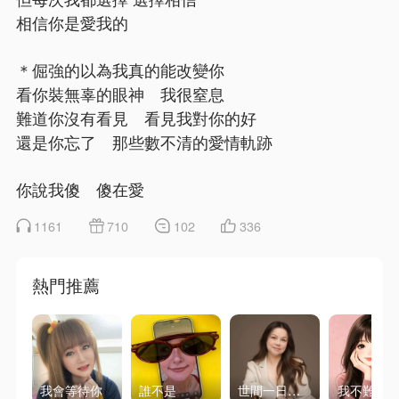
相信你是愛我的
＊倔強的以為我真的能改變你
看你裝無辜的眼神 我很窒息
難道你沒有看見 看見我對你的好
還是你忘了 那些數不清的愛情軌跡
你說我傻 傻在愛
1161
710
102
336
熱門推薦
我會等待你
誰不是
世間一日情海一年
我不難過(L