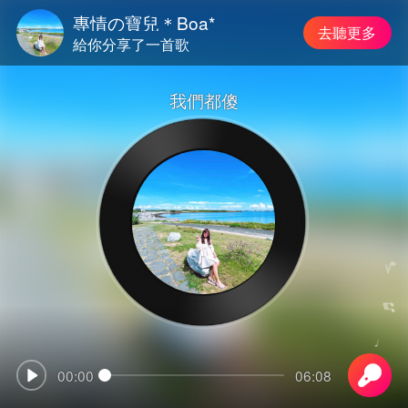
專情の寶兒＊Boa*
去聽更多
給你分享了一首歌
我們都傻
♪
♬
♩
00:00
06:08